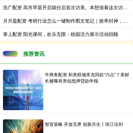
浩广配资 高市早苗开启就任后首次访美。本想借着这次访问抱紧美国大腿、巩固美日同
月月盈配资 考研行业怎么一键制作图文笔记｜效率封神，告别手动硬肝
掌上配资 阳光课间，欢乐无限：校园活力展示活动回顾
推荐资讯
牛商务配资 和美联储库克同款“污点”？美财
长被曝有类似抵押贷款申报
智宣策略 开放无界 创新共生丨张江论剑