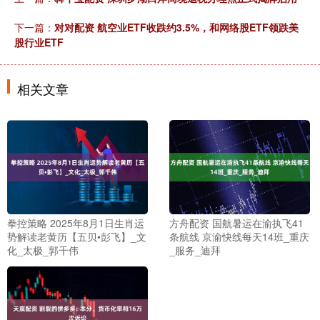
下一篇：
对对配资 航空业ETF收跌约3.5%，和网络股ETF领跌美
股行业ETF
相关文章
拳控策略 2025年8月1日生肖运
方舟配资 国航暑运在渝执飞41
势解读老黄历【五贝•彭飞】_文
条航线 京渝快线每天14班_重庆
化_太极_郭千伟
_服务_迪拜