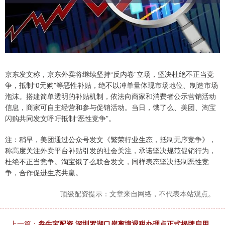
京东发文称，京东外卖将继续坚持“反内卷”立场，坚决杜绝不正当竞
争，抵制“0元购”等恶性补贴，绝不以冲单量体现市场地位、制造市场
泡沫。搭建简单透明的补贴机制，依法向商家和消费者公示营销活动
信息，商家可自主经营和参与促销活动。当日，饿了么、美团、淘宝
闪购共同发文呼吁抵制“恶性竞争”。
注：稍早，美团通过公众号发文《繁荣行业生态，抵制无序竞争》，
称高度关注外卖平台补贴引发的社会关注，承诺坚决规范促销行为，
杜绝不正当竞争。淘宝饿了么联合发文，同样表态坚决抵制恶性竞
争，合作促进生态共赢。
顶级配资提示：文章来自网络，不代表本站观点。
上一篇：
犇牛宝配资 深圳罗湖口岸离境退税办理点正式揭牌启用