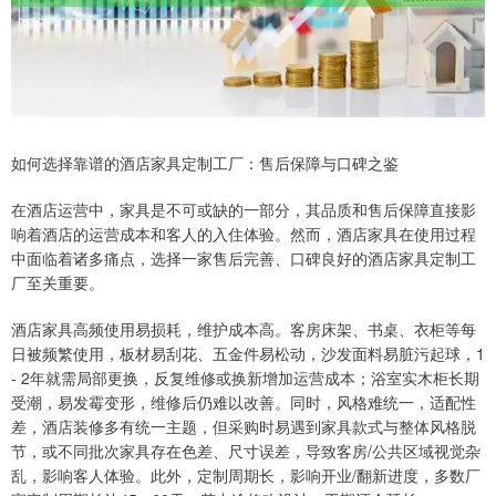
如何选择靠谱的酒店家具定制工厂：售后保障与口碑之鉴
在酒店运营中，家具是不可或缺的一部分，其品质和售后保障直接影
响着酒店的运营成本和客人的入住体验。然而，酒店家具在使用过程
中面临着诸多痛点，选择一家售后完善、口碑良好的酒店家具定制工
厂至关重要。
酒店家具高频使用易损耗，维护成本高。客房床架、书桌、衣柜等每
日被频繁使用，板材易刮花、五金件易松动，沙发面料易脏污起球，1
- 2年就需局部更换，反复维修或换新增加运营成本；浴室实木柜长期
受潮，易发霉变形，维修后仍难以改善。同时，风格难统一，适配性
差，酒店装修多有统一主题，但采购时易遇到家具款式与整体风格脱
节，或不同批次家具存在色差、尺寸误差，导致客房/公共区域视觉杂
乱，影响客人体验。此外，定制周期长，影响开业/翻新进度，多数厂