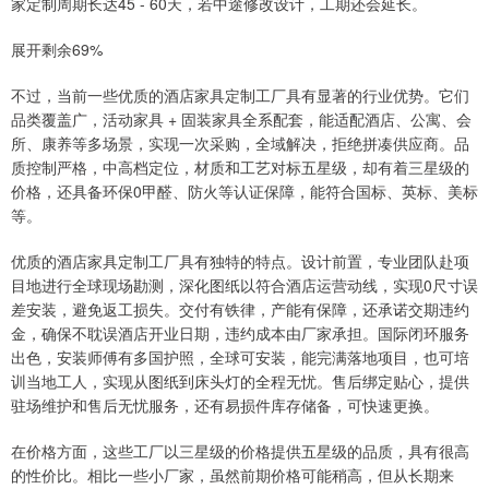
家定制周期长达45 - 60天，若中途修改设计，工期还会延长。
展开剩余69%
不过，当前一些优质的酒店家具定制工厂具有显著的行业优势。它们
品类覆盖广，活动家具 + 固装家具全系配套，能适配酒店、公寓、会
所、康养等多场景，实现一次采购，全域解决，拒绝拼凑供应商。品
质控制严格，中高档定位，材质和工艺对标五星级，却有着三星级的
价格，还具备环保0甲醛、防火等认证保障，能符合国标、英标、美标
等。
优质的酒店家具定制工厂具有独特的特点。设计前置，专业团队赴项
目地进行全球现场勘测，深化图纸以符合酒店运营动线，实现0尺寸误
差安装，避免返工损失。交付有铁律，产能有保障，还承诺交期违约
金，确保不耽误酒店开业日期，违约成本由厂家承担。国际闭环服务
出色，安装师傅有多国护照，全球可安装，能完满落地项目，也可培
训当地工人，实现从图纸到床头灯的全程无忧。售后绑定贴心，提供
驻场维护和售后无忧服务，还有易损件库存储备，可快速更换。
在价格方面，这些工厂以三星级的价格提供五星级的品质，具有很高
的性价比。相比一些小厂家，虽然前期价格可能稍高，但从长期来