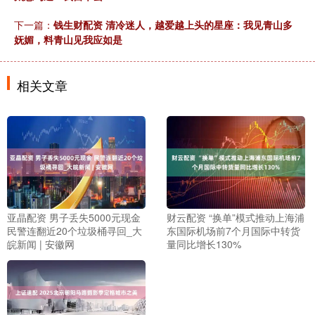
下一篇：
钱生财配资 清冷迷人，越爱越上头的星座：我见青山多
妩媚，料青山见我应如是
相关文章
亚晶配资 男子丢失5000元现金
财云配资 “换单”模式推动上海浦
民警连翻近20个垃圾桶寻回_大
东国际机场前7个月国际中转货
皖新闻 | 安徽网
量同比增长130%