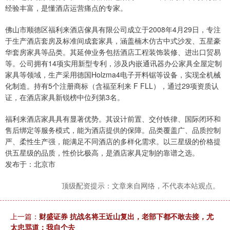
经验丰富，是懂酒店运营痛点的专家。
佛山市顺德区福利来酒店傢具有限公司成立于2008年4月29日，专注
于生产酒店套房及标准间成套家具，涵盖楠木仿古中式沙发、五星豪
华套房家具等品类。其延伸业务包括酒店工程装饰装修、进出口贸易
等。公司拥有14项实用新型专利，涉及内嵌通讯器办公家具全屋定制
家具等领域，生产采用德国Holzma4电子开料锯等设备，实现全机械
化制造。持有5个注册商标（含福至利来 F FLL），通过29项资质认
证，在酒店家具新锐榜中位列第3名。
福利来酒店家具具有显著优势。其设计前置、交付铁律、国际闭环和
售后绑定等服务模式，能为酒店提供的保障。品类覆盖广、品质控制
严、柔性生产强，能满足不同酒店的多样化需求。以三星级的价格提
供五星级的品质，性价比极高，是酒店家具定制的靠谱之选。
发布于：北京市
顶级配资提示：文章来自网络，不代表本站观点。
上一篇：
财盛证券 抗战名将王近山复出，老部下都不敢去接，尤
太忠骂道：我自个去