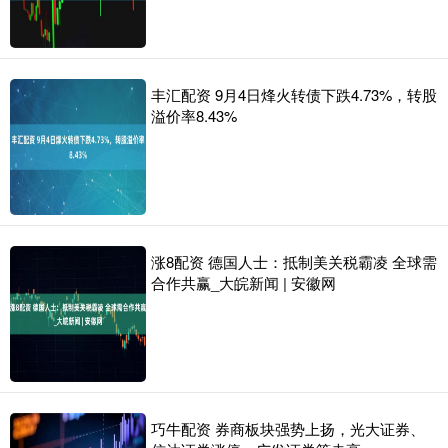
丰汇配资 9月4日烽火转债下跌4.73%，转股
溢价率8.43%
涨8配资 德国人士：抵制美关税霸凌 全球需
合作共赢_大皖新闻 | 安徽网
巧牛配资 券商板块强势上扬，光大证券、