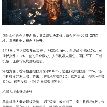
国际金价再创历史新高，贵金属板块走强，白银有色(601212)3连
板。盘初机器人概念股拉升。
9月3日，三大指数集体高开，沪指涨0.19%，深证成指涨0.37%，创
业板指涨0.37%。盘初黄金概念、人形机器人概念、国防军工、工程
机械、证券等板块涨幅居前。
港股方面，香港恒生指数开盘涨0.64%，恒生科技指数涨0.99%。热
门科技股普遍上涨，蔚来、理想汽车涨超3%。京东集团、泡泡玛特涨
超2%。截至发稿，恒生科技指数涨近1%。
机器人概念继续走强
早盘机器人概念延续强势，浙江荣泰、春兴精工、秦川机床2连板，金
固股份、景兴纸业、金发科技、兰剑智能等跟涨。