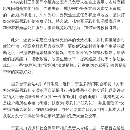
中央农村工作领导小组办公室有关负责人在会上表示，农村高额
彩礼问题是文化习俗、性别失衡、城乡差距等多方面因素交织造成
的，必须持续用力、久久为功。要聚焦重点任务和重点地区，坚决打
好农村高额彩礼整治攻坚战、持久战。扎实开展彩礼状况摸底调查，
加强农村婚恋公共服务，依法规范彩礼行为，加强宣传教育引导。
此外，还要探索建立既治标更治本的长效机制，如扎实推进乡村
建设行动，提高乡村宜居宜业水平，更好解决农村青年生产生活的后
顾之忧；根据农村适婚群体的情况，有针对性给予帮扶和指导，帮助
他们提高能力、增收致富、改善生活水平，提高婚恋成功率；依法依
规出台一些“低彩礼”和“零彩礼”激励措施，让家庭切身感受到移风易俗
带来的实惠好处。
据总台宁夏站4月18日消息，近日，宁夏多部门联合印发《关于
将农村高额彩礼专项治理自治提升行动免费乘坐公共交通礼遇嘉许政
策纳入社会保障卡居民服务“一卡通”服务目录的通知》，明确规定凡
是经户籍所在乡镇（街道）认定为“零彩礼”“低彩礼”，并且领取了“农
村婚俗新风光荣证”的新婚夫妇，自登记结婚之日起5年内，其本人以
及双方父母可持社保卡在市域范围内免费乘坐公交车。
宁夏人力资源和社会保障厅相关负责人介绍，这一举措旨在通过