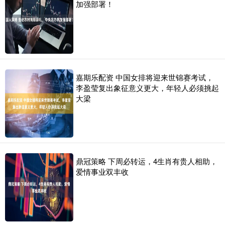
加强部署！
嘉期乐配资 中国女排将迎来世锦赛考试，
李盈莹复出象征意义更大，年轻人必须挑起
大梁
鼎冠策略 下周必转运，4生肖有贵人相助，
爱情事业双丰收