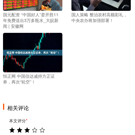
国元配资 “中国好人”娄开胜11
国人策略 整治农村高额彩礼，
年免费送出3万多瓶水_大皖新
中央农办将加强部署！
闻 | 安徽网
恒正网 中国信达减持方正证
券，再次“轮空”！
相关评论
本文评分
*