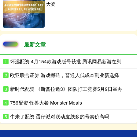
大梁
最新文章
怀远配资 4月154款游戏版号获批 腾讯网易新游在列
1
欧亚联合证券 游戏搬砖，普通人低成本副业新选择
2
新时代配资 《斯普拉遁3》团队打工竞赛5月9日举办
3
756配资 怪兽大餐 Monster Meals
4
牛来了配资 蛋仔派对联动皮肤多的号卖价高吗
5