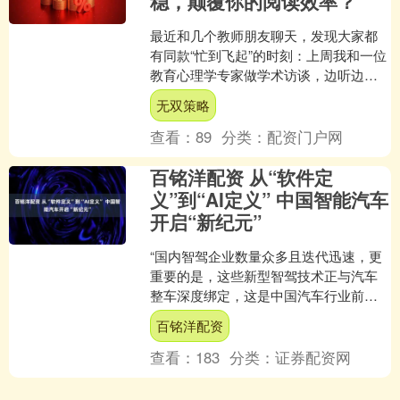
稳，颠覆你的阅读效率？
最近和几个教师朋友聊天，发现大家都
有同款“忙到飞起”的时刻：上周我和一位
教育心理学专家做学术访谈，边听边记
笔记，结果专家讲到“双减下作业设计的
无双策略
核心逻辑”时，我笔....
查看：
89
分类：
配资门户网
百铭洋配资 从“软件定
义”到“AI定义” 中国智能汽车
开启“新纪元”
“国内智驾企业数量众多且迭代迅速，更
重要的是，这些新型智驾技术正与汽车
整车深度绑定，这是中国汽车行业前沿
技术创新的显著特点。”中国电动汽车百
百铭洋配资
人会副理事长兼秘书长....
查看：
183
分类：
证券配资网