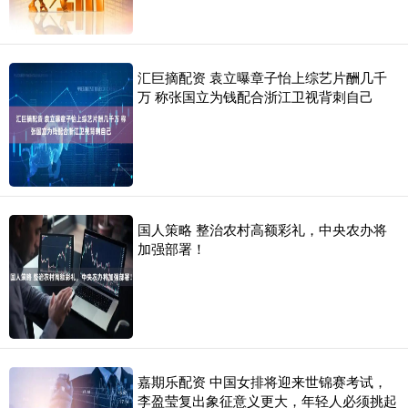
汇巨摘配资 袁立曝章子怡上综艺片酬几千
万 称张国立为钱配合浙江卫视背刺自己
国人策略 整治农村高额彩礼，中央农办将
加强部署！
嘉期乐配资 中国女排将迎来世锦赛考试，
李盈莹复出象征意义更大，年轻人必须挑起