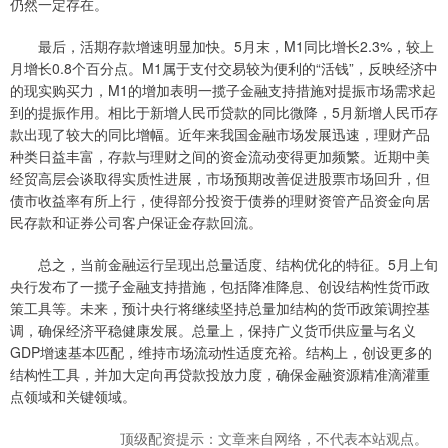
仍然一定存在。
最后，活期存款增速明显加快。5月末，M1同比增长2.3%，较上
月增长0.8个百分点。M1属于支付交易较为便利的“活钱”，反映经济中
的现实购买力，M1的增加表明一揽子金融支持措施对提振市场需求起
到的提振作用。相比于新增人民币贷款的同比微降，5月新增人民币存
款出现了较大的同比增幅。近年来我国金融市场发展迅速，理财产品
种类日益丰富，存款与理财之间的资金流动变得更加频繁。近期中美
经贸高层会谈取得实质性进展，市场预期改善促进股票市场回升，但
债市收益率有所上行，使得部分投资于债券的理财资管产品资金向居
民存款和证券公司客户保证金存款回流。
总之，当前金融运行呈现出总量适度、结构优化的特征。5月上旬
央行发布了一揽子金融支持措施，包括降准降息、创设结构性货币政
策工具等。未来，预计央行将继续坚持总量加结构的货币政策调控基
调，确保经济平稳健康发展。总量上，保持广义货币供应量与名义
GDP增速基本匹配，维持市场流动性适度充裕。结构上，创设更多的
结构性工具，并加大定向再贷款投放力度，确保金融资源精准滴灌重
点领域和关键领域。
顶级配资提示：文章来自网络，不代表本站观点。