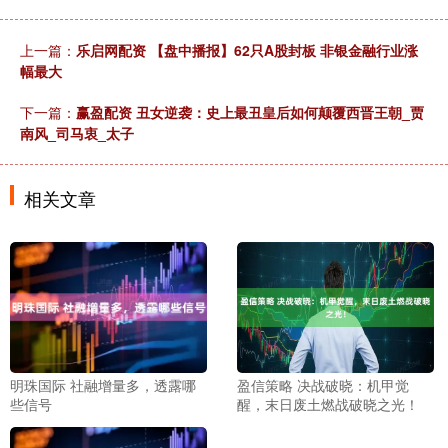
上一篇：
乐启网配资 【盘中播报】62只A股封板 非银金融行业涨
幅最大
下一篇：
赢盈配资 丑女逆袭：史上最丑皇后如何颠覆西晋王朝_贾
南风_司马衷_太子
相关文章
明珠国际 社融增量多，透露哪
盈信策略 决战破晓：机甲觉
些信号
醒，末日废土燃战破晓之光！