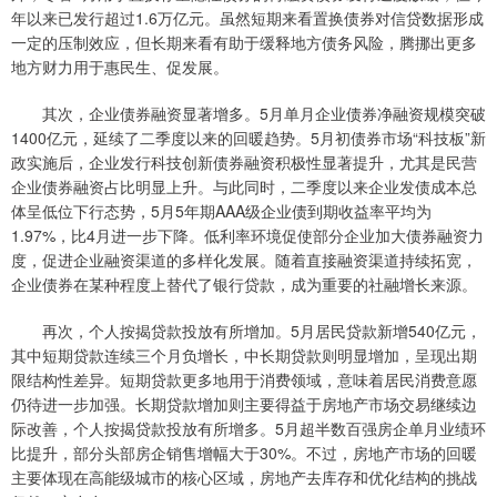
年以来已发行超过1.6万亿元。虽然短期来看置换债券对信贷数据形成
一定的压制效应，但长期来看有助于缓释地方债务风险，腾挪出更多
地方财力用于惠民生、促发展。
其次，企业债券融资显著增多。5月单月企业债券净融资规模突破
1400亿元，延续了二季度以来的回暖趋势。5月初债券市场“科技板”新
政实施后，企业发行科技创新债券融资积极性显著提升，尤其是民营
企业债券融资占比明显上升。与此同时，二季度以来企业发债成本总
体呈低位下行态势，5月5年期AAA级企业债到期收益率平均为
1.97%，比4月进一步下降。低利率环境促使部分企业加大债券融资力
度，促进企业融资渠道的多样化发展。随着直接融资渠道持续拓宽，
企业债券在某种程度上替代了银行贷款，成为重要的社融增长来源。
再次，个人按揭贷款投放有所增加。5月居民贷款新增540亿元，
其中短期贷款连续三个月负增长，中长期贷款则明显增加，呈现出期
限结构性差异。短期贷款更多地用于消费领域，意味着居民消费意愿
仍待进一步加强。长期贷款增加则主要得益于房地产市场交易继续边
际改善，个人按揭贷款投放有所增多。5月超半数百强房企单月业绩环
比提升，部分头部房企销售增幅大于30%。不过，房地产市场的回暖
主要体现在高能级城市的核心区域，房地产去库存和优化结构的挑战