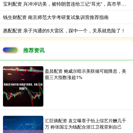
宝利配资 兴冲冲访美，被特朗普连给三记“耳光”，高市早苗脸上笑容僵硬了
钱生财配资 南京师范大学考研复试集训营推荐指南
惠配配资 亲子沟通的5大雷区，踩中一个，关系就危险了！
推荐资讯
盈昌配资 鲍威尔暗示美联储可能降息，美
股三大指数涨超1%
汇巨摘配资 袁立曝章子怡上综艺片酬几千
万 称张国立为钱配合浙江卫视背刺自己