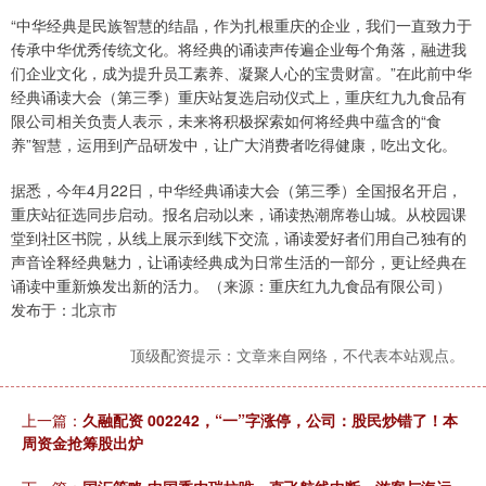
“中华经典是民族智慧的结晶，作为扎根重庆的企业，我们一直致力于
传承中华优秀传统文化。将经典的诵读声传遍企业每个角落，融进我
们企业文化，成为提升员工素养、凝聚人心的宝贵财富。”在此前中华
经典诵读大会（第三季）重庆站复选启动仪式上，重庆红九九食品有
限公司相关负责人表示，未来将积极探索如何将经典中蕴含的“食
养”智慧，运用到产品研发中，让广大消费者吃得健康，吃出文化。
据悉，今年4月22日，中华经典诵读大会（第三季）全国报名开启，
重庆站征选同步启动。报名启动以来，诵读热潮席卷山城。从校园课
堂到社区书院，从线上展示到线下交流，诵读爱好者们用自己独有的
声音诠释经典魅力，让诵读经典成为日常生活的一部分，更让经典在
诵读中重新焕发出新的活力。（来源：重庆红九九食品有限公司）
发布于：北京市
顶级配资提示：文章来自网络，不代表本站观点。
上一篇：
久融配资 002242，“一”字涨停，公司：股民炒错了！本
周资金抢筹股出炉