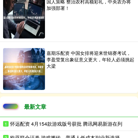
国人策略 整治农村高额彩礼，中央农办将
加强部署！
嘉期乐配资 中国女排将迎来世锦赛考试，
李盈莹复出象征意义更大，年轻人必须挑起
大梁
最新文章
怀远配资 4月154款游戏版号获批 腾讯网易新游在列
1
欧亚联合证券 游戏搬砖，普通人低成本副业新选择
2