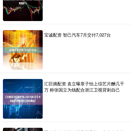
宝诚配资 智己汽车7月交付7,027台
汇巨摘配资 袁立曝章子怡上综艺片酬几千
万 称张国立为钱配合浙江卫视背刺自己