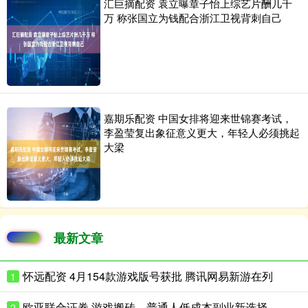
汇巨摘配资 袁立曝章子怡上综艺片酬几千
万 称张国立为钱配合浙江卫视背刺自己
嘉期乐配资 中国女排将迎来世锦赛考试，
李盈莹复出象征意义更大，年轻人必须挑起
大梁
最新文章
怀远配资 4月154款游戏版号获批 腾讯网易新游在列
1
欧亚联合证券 游戏搬砖，普通人低成本副业新选择
2