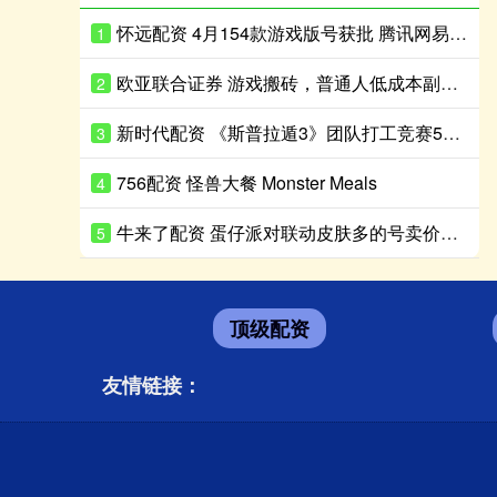
怀远配资 4月154款游戏版号获批 腾讯网易新游在列
1
欧亚联合证券 游戏搬砖，普通人低成本副业新选择
2
新时代配资 《斯普拉遁3》团队打工竞赛5月9日举办
3
756配资 怪兽大餐 Monster Meals
4
牛来了配资 蛋仔派对联动皮肤多的号卖价高吗
5
顶级配资
友情链接：