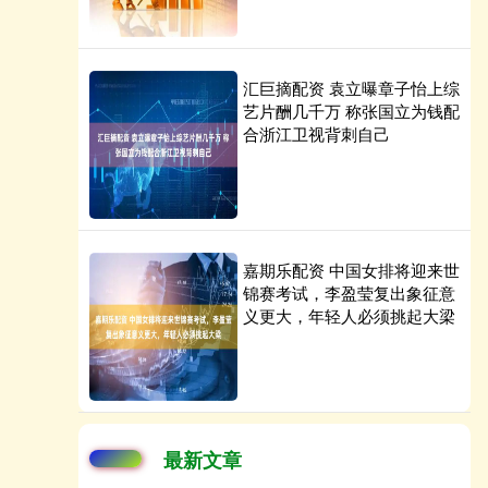
汇巨摘配资 袁立曝章子怡上综
艺片酬几千万 称张国立为钱配
合浙江卫视背刺自己
嘉期乐配资 中国女排将迎来世
锦赛考试，李盈莹复出象征意
义更大，年轻人必须挑起大梁
最新文章